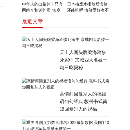
中年人的出路并非只有
日本核废水排放后海鲜
网约车和送外卖 40岁
还能吃吗 海鲜爱好者不
以上的中年人失业后的
得不知的小知识
最近文章
去处调查
天上人间头牌梁海玲惨
死家中 京城四大名妓一
鸡三吃揭秘
高情商回复别人的祝福
语句句经典 教科书式简
短回复别人的祝福