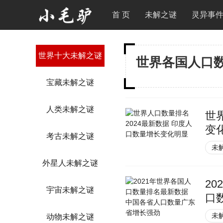
首 页
未解之谜
灵异事
世界十大未解之谜
世界各国人口
宝藏未解之谜
人类未解之谜
世
变
考古未解之谜
未
外星人未解之谜
2
宇宙未解之谜
口
未
动物未解之谜