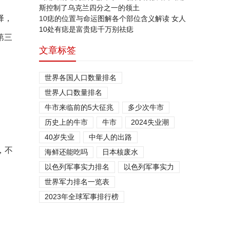
斯控制了乌克兰四分之一的领土
择，
10
痣的位置与命运图解各个部位含义解读 女人
10处有痣是富贵痣千万别祛痣
第三
文章标签
世界各国人口数量排名
世界人口数量排名
牛市来临前的5大征兆
多少次牛市
历史上的牛市
牛市
2024失业潮
、
40岁失业
中年人的出路
，不
海鲜还能吃吗
日本核废水
以色列军事实力排名
以色列军事实力
世界军力排名一览表
2023年全球军事排行榜