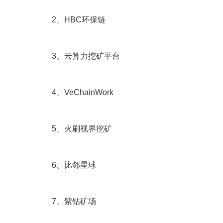
2、HBC环保链
3、云算力挖矿平台
4、VeChainWork
5、火刷视界挖矿
6、比邻星球
7、紫钻矿场