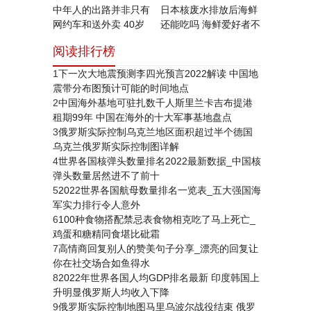
中年人的出路并非只有
日本核废水排放后海鲜
网约车和送外卖 40岁
还能吃吗 海鲜爱好者不
以上的中年人失业后的
得不知的小知识
阅读排行榜
去处调查
1
下一次大地震预测李四光预言2022解读 中国地
震带分布图预计可能的时间地点
2
中国海外基地可驻扎数千人斯里兰卡吉布提港
租期99年 中国在海外的十大军事基地盘点
3
俄罗斯实际控制乌克兰地区面积超过半个德国
乌克兰俄罗斯实际控制图详解
4
世界各国核弹头数量排名2022最新数据_中国核
弹头数量居然进不了前十
5
2022世界各国航母数量排名一览表_五大强国海
军实力排行令人意外
6
100种食物搭配禁忌表食物相克吃了马上死亡_
鸡蛋和糖精同食堪比砒霜
7
高情商回复别人的赞美句子分享_漂亮的回复让
你在社交场合如鱼得水
8
2022年世界各国人均GDP排名最新 印度韩国上
升明显俄罗斯人均收入下降
9
俄罗斯实际控制地图马里乌波尔战役结束 俄罗